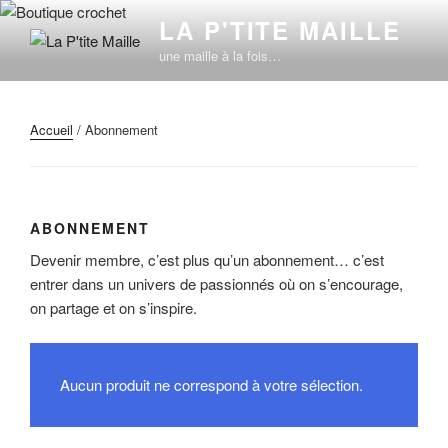
Aller
LA P'TITE MAILLE
au
une maille à la fois…
contenu
principal
Accueil
/ Abonnement
ABONNEMENT
Devenir membre, c’est plus qu’un abonnement… c’est
entrer dans un univers de passionnés où on s’encourage,
on partage et on s’inspire.
Aucun produit ne correspond à votre sélection.