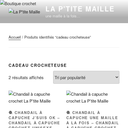
Aller
LA P'TITE MAILLE
au
une maille à la fois…
contenu
principal
Accueil
/ Produits identifiés “cadeau crocheteuse”
CADEAU CROCHETEUSE
Trié
2 résultats affichés
par
popularité
🧶 CHANDAIL À
🧶 CHANDAIL À
CAPUCHE J’SUIS OK –
CAPUCHE UNE MAILLE
CHANDAIL À CAPUCHE
À LA FOIS – CHANDAIL
CROCHET UNISEXE
À CAPUCHE CROCHET