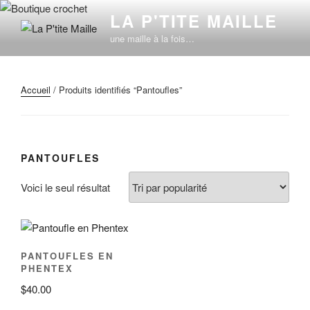
Aller
LA P'TITE MAILLE
au
une maille à la fois…
contenu
principal
Accueil
/ Produits identifiés “Pantoufles”
PANTOUFLES
Voici le seul résultat
PANTOUFLES EN
PHENTEX
$
40.00