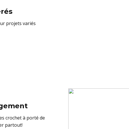
érés
ur projets variés
angement
es crochet à porté de
er partout!