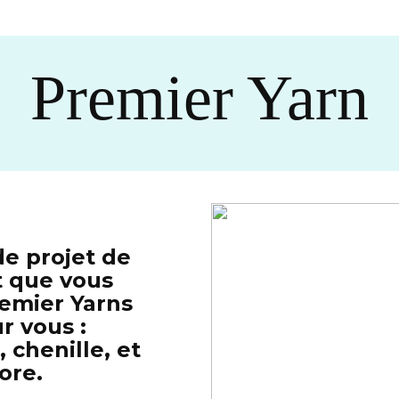
Premier Yarn
de projet de
t que vous
remier Yarns
ur vous :
, chenille, et
ore.