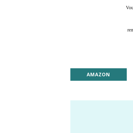
Vou
rem
AMAZON