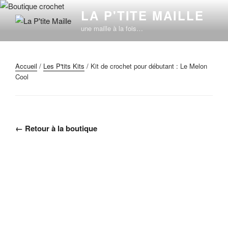
Aller
LA P'TITE MAILLE
au
une maille à la fois…
contenu
principal
Accueil
/
Les P'tits Kits
/ Kit de crochet pour débutant : Le Melon
Cool
← Retour à la boutique