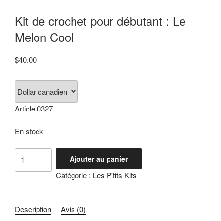
Kit de crochet pour débutant : Le
Melon Cool
$
40.00
Article 0327
En stock
quantité
Ajouter au panier
de
Catégorie :
Les P'tits Kits
Kit
de
crochet
Description
Avis (0)
pour