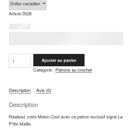
Article 0528
quantité
Ajouter au panier
de
Catégorie :
Patrons au crochet
Patron
au
crochet
Description
Avis (0)
:
Melon
Description
cool
Réalisez votre Melon Cool avec ce patron exclusif signé La
P’tite Maille.