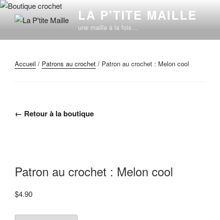
Aller
LA P'TITE MAILLE
au
une maille à la fois…
contenu
principal
Accueil
/
Patrons au crochet
/ Patron au crochet : Melon cool
← Retour à la boutique
Patron au crochet : Melon cool
$
4.90