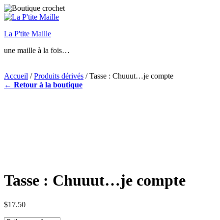
Aller
au
contenu
La P'tite Maille
principal
une maille à la fois…
Accueil
/
Produits dérivés
/ Tasse : Chuuut…je compte
← Retour à la boutique
Tasse : Chuuut…je compte
$
17.50