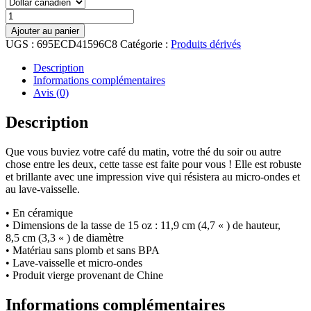
quantité
de
Ajouter au panier
Tasse
UGS :
695ECD41596C8
Catégorie :
Produits dérivés
:
Chuuut...je
Description
compte
Informations complémentaires
Avis (0)
Description
Que vous buviez votre café du matin, votre thé du soir ou autre
chose entre les deux, cette tasse est faite pour vous ! Elle est robuste
et brillante avec une impression vive qui résistera au micro-ondes et
au lave-vaisselle.
• En céramique
• Dimensions de la tasse de 15 oz : 11,9 cm (4,7 « ) de hauteur,
8,5 cm (3,3 « ) de diamètre
• Matériau sans plomb et sans BPA
• Lave-vaisselle et micro-ondes
• Produit vierge provenant de Chine
Informations complémentaires