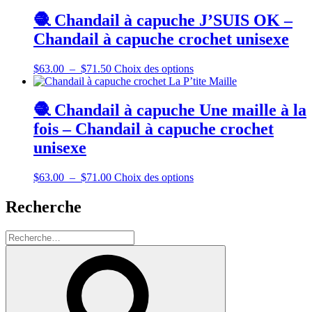
🧶 Chandail à capuche J’SUIS OK –
Chandail à capuche crochet unisexe
Plage
Ce
$
63.00
–
$
71.50
Choix des options
de
produit
prix :
a
$63.00
plusieurs
🧶 Chandail à capuche Une maille à la
à
variations.
fois – Chandail à capuche crochet
$71.50
Les
options
unisexe
peuvent
être
Plage
Ce
$
63.00
–
$
71.00
Choix des options
choisies
de
produit
sur
prix :
a
Recherche
la
$63.00
plusieurs
page
à
variations.
du
Recherche
$71.00
Les
produit
pour
options
Recherche
:
peuvent
être
choisies
sur