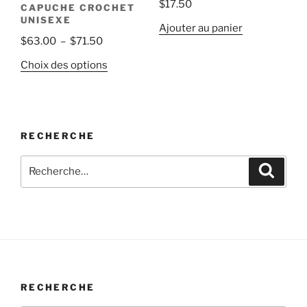
$
17.50
CAPUCHE CROCHET
UNISEXE
Ajouter au panier
Plage
$
63.00
–
$
71.50
de
Ce
Choix des options
prix :
produit
$63.00
a
à
plusieurs
$71.50
variations.
RECHERCHE
Les
Recherche
options
Recher
pour
peuvent
:
être
choisies
sur
la
page
du
RECHERCHE
produit