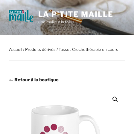
Aller
au
LA P'TITE MAILLE
contenu
une maille à la fois…
principal
Accueil
/
Produits dérivés
/ Tasse : Crochethérapie en cours
← Retour à la boutique