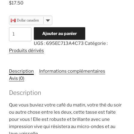
$
17.50
Dollar canadien
quantité
Ajouter au panier
de
UGS :
695EC713A4C73
Catégorie :
Tasse
Produits dérivés
:
Crochethérapie
en
Description
Informations complémentaires
cours
Avis (0)
Description
Que vous buviez votre café du matin, votre thé du soir
ou autre chose entre les deux, cette tasse est faite
pour vous ! Elle est robuste et brillante avec une
impression vive qui résistera au micro-ondes et au
lave-vaisselle.